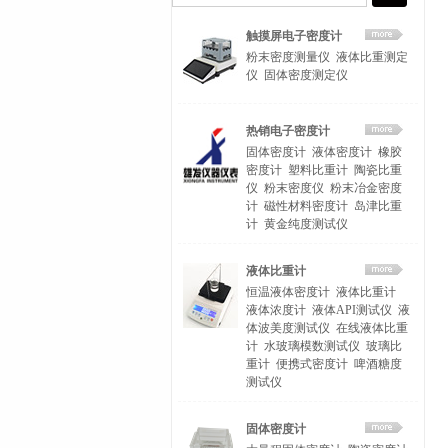
触摸屏电子密度计
粉末密度测量仪
液体比重测定
仪
固体密度测定仪
热销电子密度计
固体密度计
液体密度计
橡胶
密度计
塑料比重计
陶瓷比重
仪
粉末密度仪
粉末冶金密度
计
磁性材料密度计
岛津比重
计
黄金纯度测试仪
液体比重计
恒温液体密度计
液体比重计
液体浓度计
液体API测试仪
液
体波美度测试仪
在线液体比重
计
水玻璃模数测试仪
玻璃比
重计
便携式密度计
啤酒糖度
测试仪
固体密度计