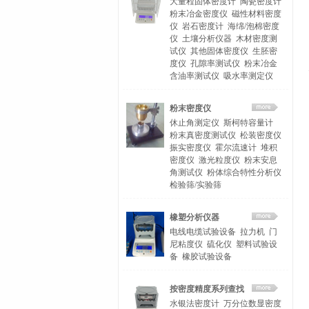
大量程固体密度计
陶瓷密度计
粉末冶金密度仪
磁性材料密度
仪
岩石密度计
海绵/泡棉密度
仪
土壤分析仪器
木材密度测
试仪
其他固体密度仪
生胚密
度仪
孔隙率测试仪
粉末冶金
含油率测试仪
吸水率测定仪
粉末密度仪
休止角测定仪
斯柯特容量计
粉末真密度测试仪
松装密度仪
振实密度仪
霍尔流速计
堆积
密度仪
激光粒度仪
粉末安息
角测试仪
粉体综合特性分析仪
检验筛/实验筛
橡塑分析仪器
电线电缆试验设备
拉力机
门
尼粘度仪
硫化仪
塑料试验设
备
橡胶试验设备
按密度精度系列查找
水银法密度计
万分位数显密度