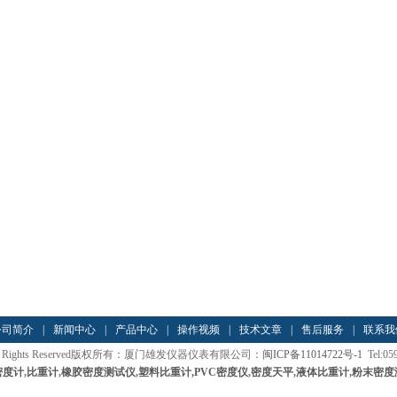
公司简介
|
新闻中心
|
产品中心
|
操作视频
|
技术文章
|
售后服务
|
联系我
012 All Rights Reserved版权所有：厦门雄发仪器仪表有限公司：
闽ICP备11014722号-1
Tel:05
密度计
,
比重计
,
橡胶密度测试仪
,
塑料比重计
,PVC密度仪
,
密度天平
,
液体比重计
,
粉末密度