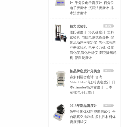
计
千分位电子密度计
百分位
电子密度计
沉浸法密度计
排
水法密度计
拉力试验机
维氏硬度计
洛氏硬度计
塑料
试验机
电线电缆试验设备
熔
体流动速率测定仪
老化试验箱
冲击试验机
电子拉力机
橡胶
硫化仪,硫化分析仪
阿克隆磨耗
机
邵氏硬度计
按品牌密度计分类查
赛多利斯密度计
台湾
找
MatsuHaku/玛芝哈克密度计
日
本shimadzu/岛津密度计
日本
AND电子比重计
2013年新品密度计
致密性固体材料密度测试仪
全
自动真空抽取机
多孔性材料体
密度测试仪