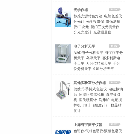
光学仪器
标准光源对色灯箱
电脑色差仪
分光计
光学投影仪
影像测量
仪/二次元
厦门三次元测量仪
分光光度计
光谱测量仪
电子分析天平
A&D电子分析天平
舜宇恒平分
析天平
岛津天平
赛多利斯电
子天平
万分位精密天平
千分
位分析天平
0.01分析天平
其他实验室分析仪器
便携式/手持式色差仪
电磁振动
台
恒温恒湿试验箱
真空抽取
机
里氏硬度计
马弗炉
电动搅
拌机
PH计（酸度计）
数显粘
度计
上海舜宇恒平仪器
色谱仪/气相色谱仪/液相色谱仪