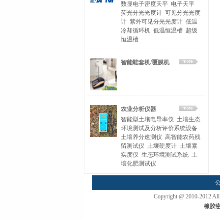
数显电子密度天平
电子天平
荧光分光光度计
可见分光光度
计
紫外可见分光光度计
低温
冷却循环机
低温恒温槽
超级
恒温槽
智能鞋套机/覆膜机
农业分析仪器
智能型土壤电导率仪
土壤生态
环境测试及分析评价系统设备
土壤养分速测仪
高智能农药残
留测试仪
土壤硬度计
土壤紧
实度仪
生态环境测试系统
土
壤化肥测试仪
Copyright @ 2010-2
橡胶