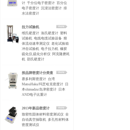
计
千分位电子密度计
百分位
电子密度计
沉浸法密度计
排
水法密度计
拉力试验机
维氏硬度计
洛氏硬度计
塑料
试验机
电线电缆试验设备
熔
体流动速率测定仪
老化试验箱
冲击试验机
电子拉力机
橡胶
硫化仪,硫化分析仪
阿克隆磨耗
机
邵氏硬度计
按品牌密度计分类查
赛多利斯密度计
台湾
找
MatsuHaku/玛芝哈克密度计
日
本shimadzu/岛津密度计
日本
AND电子比重计
2013年新品密度计
致密性固体材料密度测试仪
全
自动真空抽取机
多孔性材料体
密度测试仪