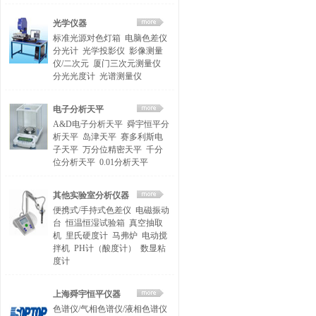
光学仪器
标准光源对色灯箱
电脑色差仪
分光计
光学投影仪
影像测量
仪/二次元
厦门三次元测量仪
分光光度计
光谱测量仪
电子分析天平
A&D电子分析天平
舜宇恒平分
析天平
岛津天平
赛多利斯电
子天平
万分位精密天平
千分
位分析天平
0.01分析天平
其他实验室分析仪器
便携式/手持式色差仪
电磁振动
台
恒温恒湿试验箱
真空抽取
机
里氏硬度计
马弗炉
电动搅
拌机
PH计（酸度计）
数显粘
度计
上海舜宇恒平仪器
色谱仪/气相色谱仪/液相色谱仪