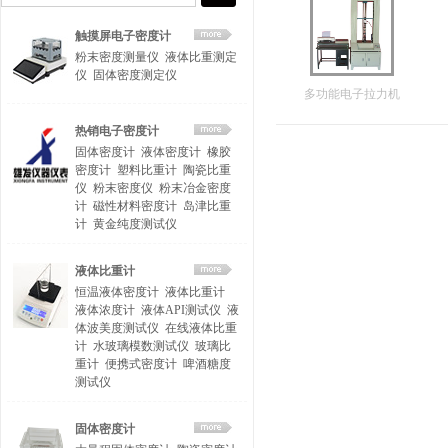
触摸屏电子密度计
粉末密度测量仪
液体比重测定
仪
固体密度测定仪
多功能电子拉力机
热销电子密度计
固体密度计
液体密度计
橡胶
密度计
塑料比重计
陶瓷比重
仪
粉末密度仪
粉末冶金密度
计
磁性材料密度计
岛津比重
计
黄金纯度测试仪
液体比重计
恒温液体密度计
液体比重计
液体浓度计
液体API测试仪
液
体波美度测试仪
在线液体比重
计
水玻璃模数测试仪
玻璃比
重计
便携式密度计
啤酒糖度
测试仪
固体密度计