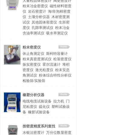
大量程固体密度计
陶瓷密度计
粉末冶金密度仪
磁性材料密度
仪
岩石密度计
海绵/泡棉密度
仪
土壤分析仪器
木材密度测
试仪
其他固体密度仪
生胚密
度仪
孔隙率测试仪
粉末冶金
含油率测试仪
吸水率测定仪
粉末密度仪
休止角测定仪
斯柯特容量计
粉末真密度测试仪
松装密度仪
振实密度仪
霍尔流速计
堆积
密度仪
激光粒度仪
粉末安息
角测试仪
粉体综合特性分析仪
检验筛/实验筛
橡塑分析仪器
电线电缆试验设备
拉力机
门
尼粘度仪
硫化仪
塑料试验设
备
橡胶试验设备
按密度精度系列查找
水银法密度计
万分位数显密度