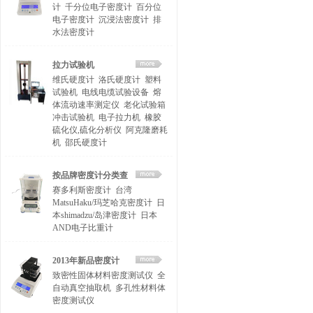
计
千分位电子密度计
百分位
电子密度计
沉浸法密度计
排
水法密度计
拉力试验机
维氏硬度计
洛氏硬度计
塑料
试验机
电线电缆试验设备
熔
体流动速率测定仪
老化试验箱
冲击试验机
电子拉力机
橡胶
硫化仪,硫化分析仪
阿克隆磨耗
机
邵氏硬度计
按品牌密度计分类查
赛多利斯密度计
台湾
找
MatsuHaku/玛芝哈克密度计
日
本shimadzu/岛津密度计
日本
AND电子比重计
2013年新品密度计
致密性固体材料密度测试仪
全
自动真空抽取机
多孔性材料体
密度测试仪