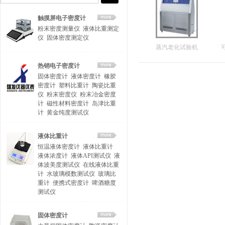
触摸屏电子密度计
粉末密度测量仪
液体比重测定
仪
固体密度测定仪
蒸汽老化试验机
热销电子密度计
固体密度计
液体密度计
橡胶
密度计
塑料比重计
陶瓷比重
仪
粉末密度仪
粉末冶金密度
计
磁性材料密度计
岛津比重
计
黄金纯度测试仪
液体比重计
恒温液体密度计
液体比重计
液体浓度计
液体API测试仪
液
体波美度测试仪
在线液体比重
计
水玻璃模数测试仪
玻璃比
重计
便携式密度计
啤酒糖度
测试仪
固体密度计