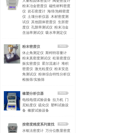
大量程固体密度计
陶瓷密度计
粉末冶金密度仪
磁性材料密度
仪
岩石密度计
海绵/泡棉密度
仪
土壤分析仪器
木材密度测
试仪
其他固体密度仪
生胚密
度仪
孔隙率测试仪
粉末冶金
含油率测试仪
吸水率测定仪
粉末密度仪
休止角测定仪
斯柯特容量计
粉末真密度测试仪
松装密度仪
振实密度仪
霍尔流速计
堆积
密度仪
激光粒度仪
粉末安息
角测试仪
粉体综合特性分析仪
检验筛/实验筛
橡塑分析仪器
电线电缆试验设备
拉力机
门
尼粘度仪
硫化仪
塑料试验设
备
橡胶试验设备
按密度精度系列查找
水银法密度计
万分位数显密度