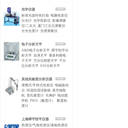
光学仪器
标准光源对色灯箱
电脑色差仪
分光计
光学投影仪
影像测量
仪/二次元
厦门三次元测量仪
分光光度计
光谱测量仪
电子分析天平
A&D电子分析天平
舜宇恒平分
析天平
岛津天平
赛多利斯电
子天平
万分位精密天平
千分
位分析天平
0.01分析天平
其他实验室分析仪器
便携式/手持式色差仪
电磁振动
台
恒温恒湿试验箱
真空抽取
机
里氏硬度计
马弗炉
电动搅
拌机
PH计（酸度计）
数显粘
度计
上海舜宇恒平仪器
色谱仪/气相色谱仪/液相色谱仪