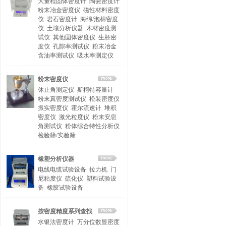
大量程固体密度计
陶瓷密度计
粉末冶金密度仪
磁性材料密度
仪
岩石密度计
海绵/泡棉密度
仪
土壤分析仪器
木材密度测
试仪
其他固体密度仪
生胚密
度仪
孔隙率测试仪
粉末冶金
含油率测试仪
吸水率测定仪
粉末密度仪
休止角测定仪
斯柯特容量计
粉末真密度测试仪
松装密度仪
振实密度仪
霍尔流速计
堆积
密度仪
激光粒度仪
粉末安息
角测试仪
粉体综合特性分析仪
检验筛/实验筛
橡塑分析仪器
电线电缆试验设备
拉力机
门
尼粘度仪
硫化仪
塑料试验设
备
橡胶试验设备
按密度精度系列查找
水银法密度计
万分位数显密度