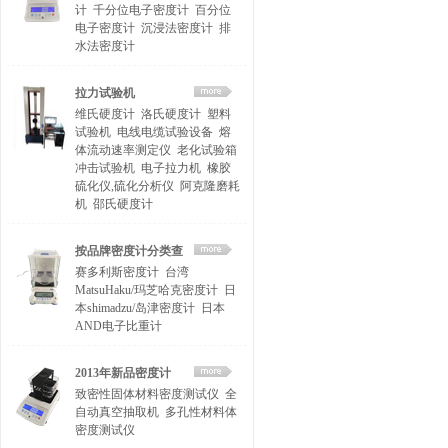
计
千分位电子密度计
百分位
电子密度计
沉浸法密度计
排
水法密度计
拉力试验机
维氏硬度计
洛氏硬度计
塑料
试验机
电线电缆试验设备
熔
体流动速率测定仪
老化试验箱
冲击试验机
电子拉力机
橡胶
硫化仪,硫化分析仪
阿克隆磨耗
机
邵氏硬度计
按品牌密度计分类查
赛多利斯密度计
台湾
找
MatsuHaku/玛芝哈克密度计
日
本shimadzu/岛津密度计
日本
AND电子比重计
2013年新品密度计
致密性固体材料密度测试仪
全
自动真空抽取机
多孔性材料体
密度测试仪