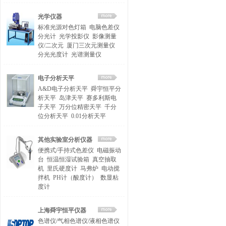
光学仪器
标准光源对色灯箱
电脑色差仪
分光计
光学投影仪
影像测量
仪/二次元
厦门三次元测量仪
分光光度计
光谱测量仪
电子分析天平
A&D电子分析天平
舜宇恒平分
析天平
岛津天平
赛多利斯电
子天平
万分位精密天平
千分
位分析天平
0.01分析天平
其他实验室分析仪器
便携式/手持式色差仪
电磁振动
台
恒温恒湿试验箱
真空抽取
机
里氏硬度计
马弗炉
电动搅
拌机
PH计（酸度计）
数显粘
度计
上海舜宇恒平仪器
色谱仪/气相色谱仪/液相色谱仪