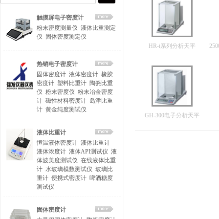
触摸屏电子密度计
粉末密度测量仪
液体比重测定
仪
固体密度测定仪
HR-i系列分析天平
热销电子密度计
固体密度计
液体密度计
橡胶
密度计
塑料比重计
陶瓷比重
仪
粉末密度仪
粉末冶金密度
计
磁性材料密度计
岛津比重
计
黄金纯度测试仪
GH-300电子分析天平
液体比重计
恒温液体密度计
液体比重计
液体浓度计
液体API测试仪
液
体波美度测试仪
在线液体比重
计
水玻璃模数测试仪
玻璃比
重计
便携式密度计
啤酒糖度
测试仪
固体密度计