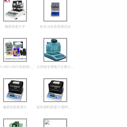
橡胶密度天平
粉末冶金密度测试仪
MH-300Y/600Y鞋材密度计/泡绵密度仪
大型物专用电子比重计 MH-2000L/3000L主
橡胶轮胎密度计
改性塑料密度计/塑料薄膜密度计