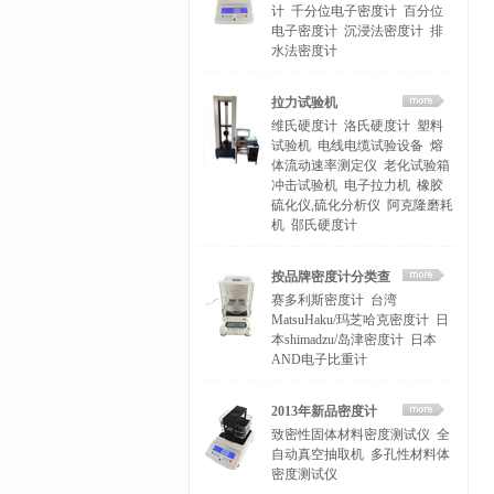
计
千分位电子密度计
百分位
电子密度计
沉浸法密度计
排
水法密度计
拉力试验机
维氏硬度计
洛氏硬度计
塑料
试验机
电线电缆试验设备
熔
体流动速率测定仪
老化试验箱
冲击试验机
电子拉力机
橡胶
硫化仪,硫化分析仪
阿克隆磨耗
机
邵氏硬度计
按品牌密度计分类查
赛多利斯密度计
台湾
找
MatsuHaku/玛芝哈克密度计
日
本shimadzu/岛津密度计
日本
AND电子比重计
2013年新品密度计
致密性固体材料密度测试仪
全
自动真空抽取机
多孔性材料体
密度测试仪