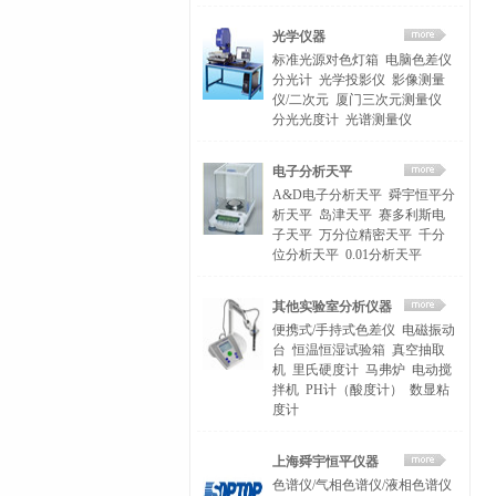
光学仪器
标准光源对色灯箱
电脑色差仪
分光计
光学投影仪
影像测量
仪/二次元
厦门三次元测量仪
分光光度计
光谱测量仪
电子分析天平
A&D电子分析天平
舜宇恒平分
析天平
岛津天平
赛多利斯电
子天平
万分位精密天平
千分
位分析天平
0.01分析天平
其他实验室分析仪器
便携式/手持式色差仪
电磁振动
台
恒温恒湿试验箱
真空抽取
机
里氏硬度计
马弗炉
电动搅
拌机
PH计（酸度计）
数显粘
度计
上海舜宇恒平仪器
色谱仪/气相色谱仪/液相色谱仪