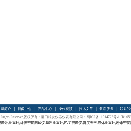
公司简介
|
新闻中心
|
产品中心
|
操作视频
|
技术文章
|
售后服务
|
联系我
012 All Rights Reserved版权所有：厦门雄发仪器仪表有限公司：
闽ICP备11014722号-1
Tel:05
密度计
,
比重计
,
橡胶密度测试仪
,
塑料比重计
,PVC密度仪
,
密度天平
,
液体比重计
,
粉末密度