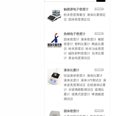
触摸屏电子密度计
粉末密度测量仪
液体比重测定
仪
固体密度测定仪
热销电子密度计
固体密度计
液体密度计
橡胶
密度计
塑料比重计
陶瓷比重
仪
粉末密度仪
粉末冶金密度
计
磁性材料密度计
岛津比重
计
黄金纯度测试仪
液体比重计
恒温液体密度计
液体比重计
液体浓度计
液体API测试仪
液
体波美度测试仪
在线液体比重
计
水玻璃模数测试仪
玻璃比
重计
便携式密度计
啤酒糖度
测试仪
固体密度计