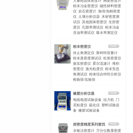
大量程固体密度计
陶瓷密度计
粉末冶金密度仪
磁性材料密度
仪
岩石密度计
海绵/泡棉密度
仪
土壤分析仪器
木材密度测
试仪
其他固体密度仪
生胚密
度仪
孔隙率测试仪
粉末冶金
含油率测试仪
吸水率测定仪
粉末密度仪
休止角测定仪
斯柯特容量计
粉末真密度测试仪
松装密度仪
振实密度仪
霍尔流速计
堆积
密度仪
激光粒度仪
粉末安息
角测试仪
粉体综合特性分析仪
检验筛/实验筛
橡塑分析仪器
电线电缆试验设备
拉力机
门
尼粘度仪
硫化仪
塑料试验设
备
橡胶试验设备
按密度精度系列查找
水银法密度计
万分位数显密度