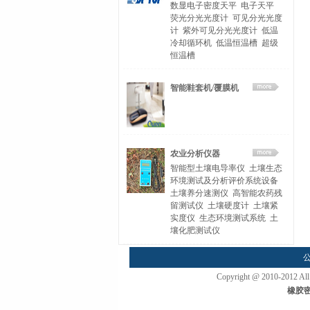
数显电子密度天平
电子天平
荧光分光光度计
可见分光光度
计
紫外可见分光光度计
低温
冷却循环机
低温恒温槽
超级
恒温槽
智能鞋套机/覆膜机
农业分析仪器
智能型土壤电导率仪
土壤生态
环境测试及分析评价系统设备
土壤养分速测仪
高智能农药残
留测试仪
土壤硬度计
土壤紧
实度仪
生态环境测试系统
土
壤化肥测试仪
Copyright @ 2010-2
橡胶