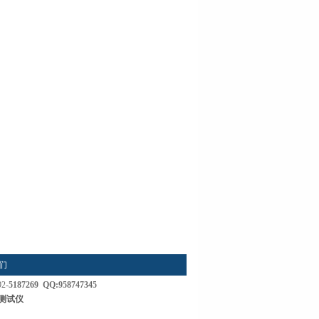
们
92-
5187269 QQ:958747345
测试仪