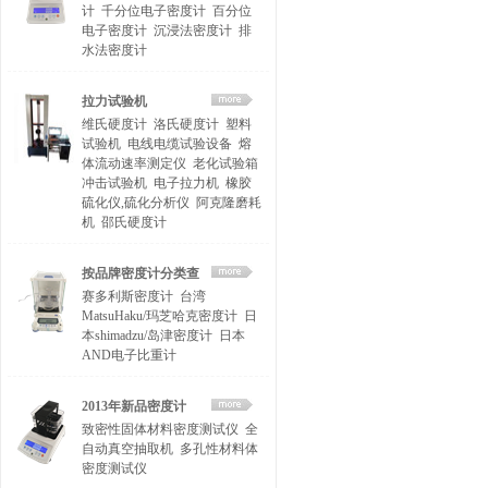
计
千分位电子密度计
百分位
电子密度计
沉浸法密度计
排
水法密度计
拉力试验机
维氏硬度计
洛氏硬度计
塑料
试验机
电线电缆试验设备
熔
体流动速率测定仪
老化试验箱
冲击试验机
电子拉力机
橡胶
硫化仪,硫化分析仪
阿克隆磨耗
机
邵氏硬度计
按品牌密度计分类查
赛多利斯密度计
台湾
找
MatsuHaku/玛芝哈克密度计
日
本shimadzu/岛津密度计
日本
AND电子比重计
2013年新品密度计
致密性固体材料密度测试仪
全
自动真空抽取机
多孔性材料体
密度测试仪