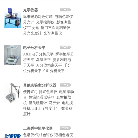
光学仪器
标准光源对色灯箱
电脑色差仪
分光计
光学投影仪
影像测量
仪/二次元
厦门三次元测量仪
分光光度计
光谱测量仪
电子分析天平
A&D电子分析天平
舜宇恒平分
析天平
岛津天平
赛多利斯电
子天平
万分位精密天平
千分
位分析天平
0.01分析天平
其他实验室分析仪器
便携式/手持式色差仪
电磁振动
台
恒温恒湿试验箱
真空抽取
机
里氏硬度计
马弗炉
电动搅
拌机
PH计（酸度计）
数显粘
度计
上海舜宇恒平仪器
色谱仪/气相色谱仪/液相色谱仪