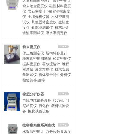
大量程固体密度计
陶瓷密度计
粉末冶金密度仪
磁性材料密度
仪
岩石密度计
海绵/泡棉密度
仪
土壤分析仪器
木材密度测
试仪
其他固体密度仪
生胚密
度仪
孔隙率测试仪
粉末冶金
含油率测试仪
吸水率测定仪
粉末密度仪
休止角测定仪
斯柯特容量计
粉末真密度测试仪
松装密度仪
振实密度仪
霍尔流速计
堆积
密度仪
激光粒度仪
粉末安息
角测试仪
粉体综合特性分析仪
检验筛/实验筛
橡塑分析仪器
电线电缆试验设备
拉力机
门
尼粘度仪
硫化仪
塑料试验设
备
橡胶试验设备
按密度精度系列查找
水银法密度计
万分位数显密度