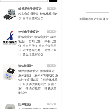
触摸屏电子密度计
粉末密度测量仪
液体比重测定
仪
固体密度测定仪
新疆地质矿产勘查开发
热销电子密度计
固体密度计
液体密度计
橡胶
密度计
塑料比重计
陶瓷比重
仪
粉末密度仪
粉末冶金密度
计
磁性材料密度计
岛津比重
计
黄金纯度测试仪
液体比重计
恒温液体密度计
液体比重计
液体浓度计
液体API测试仪
液
体波美度测试仪
在线液体比重
计
水玻璃模数测试仪
玻璃比
重计
便携式密度计
啤酒糖度
测试仪
固体密度计