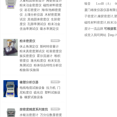
大量程固体密度计
陶瓷密度计
噪音 LwdB（A） 6
粉末冶金密度仪
磁性材料密度
仪
岩石密度计
海绵/泡棉密度
厦门雄发仪器仪器有限
仪
土壤分析仪器
木材密度测
子密度计,橡胶密度计,
试仪
其他固体密度仪
生胚密
磁性材料密度计,粉末冶
度仪
孔隙率测试仪
粉末冶金
含油率测试仪
吸水率测定仪
度计一流品牌.
可根据客
或登入我司网站【
http:
粉末密度仪
休止角测定仪
斯柯特容量计
粉末真密度测试仪
松装密度仪
振实密度仪
霍尔流速计
堆积
密度仪
激光粒度仪
粉末安息
角测试仪
粉体综合特性分析仪
检验筛/实验筛
橡塑分析仪器
电线电缆试验设备
拉力机
门
尼粘度仪
硫化仪
塑料试验设
备
橡胶试验设备
按密度精度系列查找
水银法密度计
万分位数显密度