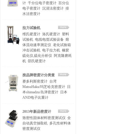
计
千分位电子密度计
百分位
电子密度计
沉浸法密度计
排
水法密度计
拉力试验机
维氏硬度计
洛氏硬度计
塑料
试验机
电线电缆试验设备
熔
体流动速率测定仪
老化试验箱
冲击试验机
电子拉力机
橡胶
硫化仪,硫化分析仪
阿克隆磨耗
机
邵氏硬度计
按品牌密度计分类查
赛多利斯密度计
台湾
找
MatsuHaku/玛芝哈克密度计
日
本shimadzu/岛津密度计
日本
AND电子比重计
2013年新品密度计
致密性固体材料密度测试仪
全
自动真空抽取机
多孔性材料体
密度测试仪