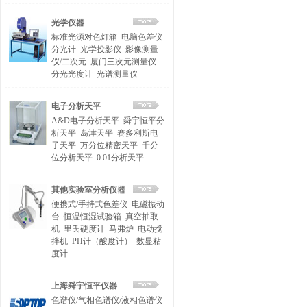
光学仪器
标准光源对色灯箱
电脑色差仪
分光计
光学投影仪
影像测量
仪/二次元
厦门三次元测量仪
分光光度计
光谱测量仪
电子分析天平
A&D电子分析天平
舜宇恒平分
析天平
岛津天平
赛多利斯电
子天平
万分位精密天平
千分
位分析天平
0.01分析天平
其他实验室分析仪器
便携式/手持式色差仪
电磁振动
台
恒温恒湿试验箱
真空抽取
机
里氏硬度计
马弗炉
电动搅
拌机
PH计（酸度计）
数显粘
度计
上海舜宇恒平仪器
色谱仪/气相色谱仪/液相色谱仪