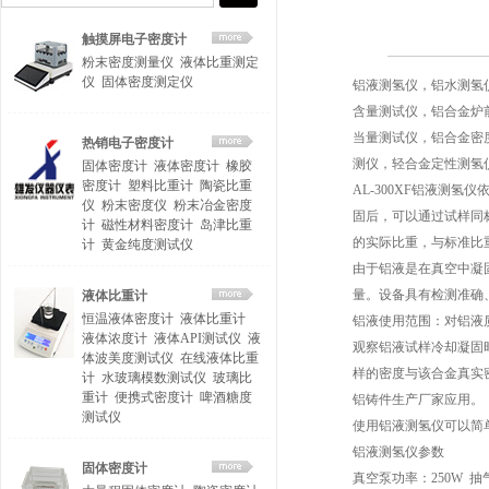
触摸屏电子密度计
粉末密度测量仪
液体比重测定
仪
固体密度测定仪
铝液测氢仪，铝水测氢
含量测试仪，铝合金炉
当量测试仪，铝合金密
热销电子密度计
测仪，轻合金定性测氢
固体密度计
液体密度计
橡胶
密度计
塑料比重计
陶瓷比重
AL-300XF铝液测
仪
粉末密度仪
粉末冶金密度
固后，可以通过试样同
计
磁性材料密度计
岛津比重
的实际比重，与标准比
计
黄金纯度测试仪
由于铝液是在真空中凝
量。设备具有检测准确
液体比重计
恒温液体密度计
液体比重计
铝液使用范围：对铝液
液体浓度计
液体API测试仪
液
观察铝液试样冷却凝固
体波美度测试仪
在线液体比重
样的密度与该合金真实
计
水玻璃模数测试仪
玻璃比
重计
便携式密度计
啤酒糖度
铝铸件生产厂家应用。
测试仪
使用铝液测氢仪可以简
铝液测氢仪参数
固体密度计
真空泵功率：250W 抽气