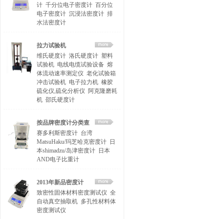
计
千分位电子密度计
百分位
电子密度计
沉浸法密度计
排
水法密度计
拉力试验机
维氏硬度计
洛氏硬度计
塑料
试验机
电线电缆试验设备
熔
体流动速率测定仪
老化试验箱
冲击试验机
电子拉力机
橡胶
硫化仪,硫化分析仪
阿克隆磨耗
机
邵氏硬度计
按品牌密度计分类查
赛多利斯密度计
台湾
找
MatsuHaku/玛芝哈克密度计
日
本shimadzu/岛津密度计
日本
AND电子比重计
2013年新品密度计
致密性固体材料密度测试仪
全
自动真空抽取机
多孔性材料体
密度测试仪