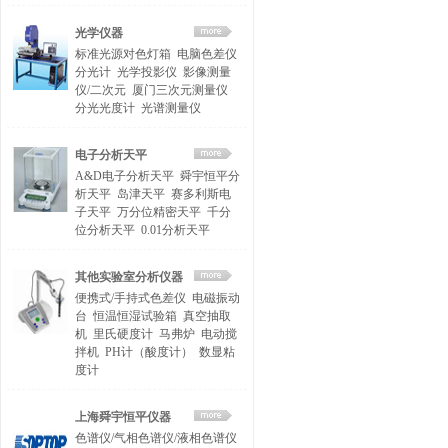
光学仪器
标准光源对色灯箱
电脑色差仪
分光计
光学投影仪
影像测量
仪/二次元
厦门三次元测量仪
分光光度计
光谱测量仪
电子分析天平
A&D电子分析天平
舜宇恒平分
析天平
岛津天平
赛多利斯电
子天平
万分位精密天平
千分
位分析天平
0.01分析天平
其他实验室分析仪器
便携式/手持式色差仪
电磁振动
台
恒温恒湿试验箱
真空抽取
机
里氏硬度计
马弗炉
电动搅
拌机
PH计（酸度计）
数显粘
度计
上海舜宇恒平仪器
色谱仪/气相色谱仪/液相色谱仪