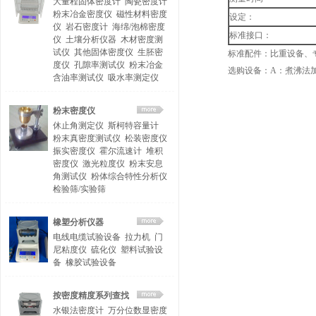
大量程固体密度计
陶瓷密度计
粉末冶金密度仪
磁性材料密度
设定：
仪
岩石密度计
海绵/泡棉密度
标准接口：
仪
土壤分析仪器
木材密度测
试仪
其他固体密度仪
生胚密
标准配件：比重设备、
度仪
孔隙率测试仪
粉末冶金
选购设备：A：煮沸法加
含油率测试仪
吸水率测定仪
粉末密度仪
休止角测定仪
斯柯特容量计
粉末真密度测试仪
松装密度仪
振实密度仪
霍尔流速计
堆积
密度仪
激光粒度仪
粉末安息
角测试仪
粉体综合特性分析仪
检验筛/实验筛
橡塑分析仪器
电线电缆试验设备
拉力机
门
尼粘度仪
硫化仪
塑料试验设
备
橡胶试验设备
按密度精度系列查找
水银法密度计
万分位数显密度