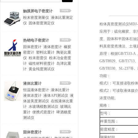
触摸屏电子密度计
粉末密度测量仪
液体比重测定
仪
固体密度测定仪
粉体真密度测试仪MDJ-1
应用于：硫化橡胶、非
度、固体和半固体石油
热销电子密度计
料真密度煮沸法、土壤
固体密度计
液体密度计
橡胶
密度计
塑料比重计
陶瓷比重
原理：根据GB/T533-A 、G
仪
粉末密度仪
粉末冶金密度
GB/T8929、GB/T1713、
计
磁性材料密度计
岛津比重
GB/T8330、SL-
计
黄金纯度测试仪
功能：
模式1：可直接读取粉
液体比重计
恒温液体密度计
液体比重计
模式2：可读取液体媒
液体浓度计
液体API测试仪
液
浓度功能。
体波美度测试仪
在线液体比重
规格：
计
水玻璃模数测试仪
玻璃比
重计
便携式密度计
啤酒糖度
型号：
测试仪
秤重范围：
密度精度：
固体密度计
测量时间