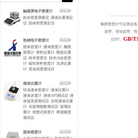
触摸屏电子密度计
粉末密度测量仪
液体比重测定
仪
固体密度测定仪
橡胶密度计可以测试各
送带、传动皮带、鞋
GB/T
D297、
热销电子密度计
固体密度计
液体密度计
橡胶
密度计
塑料比重计
陶瓷比重
仪
粉末密度仪
粉末冶金密度
计
磁性材料密度计
岛津比重
计
黄金纯度测试仪
液体比重计
恒温液体密度计
液体比重计
液体浓度计
液体API测试仪
液
体波美度测试仪
在线液体比重
计
水玻璃模数测试仪
玻璃比
重计
便携式密度计
啤酒糖度
测试仪
固体密度计