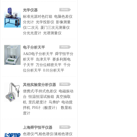
光学仪器
标准光源对色灯箱
电脑色差仪
分光计
光学投影仪
影像测量
仪/二次元
厦门三次元测量仪
分光光度计
光谱测量仪
电子分析天平
A&D电子分析天平
舜宇恒平分
析天平
岛津天平
赛多利斯电
子天平
万分位精密天平
千分
位分析天平
0.01分析天平
其他实验室分析仪器
便携式/手持式色差仪
电磁振动
台
恒温恒湿试验箱
真空抽取
机
里氏硬度计
马弗炉
电动搅
拌机
PH计（酸度计）
数显粘
度计
上海舜宇恒平仪器
色谱仪/气相色谱仪/液相色谱仪