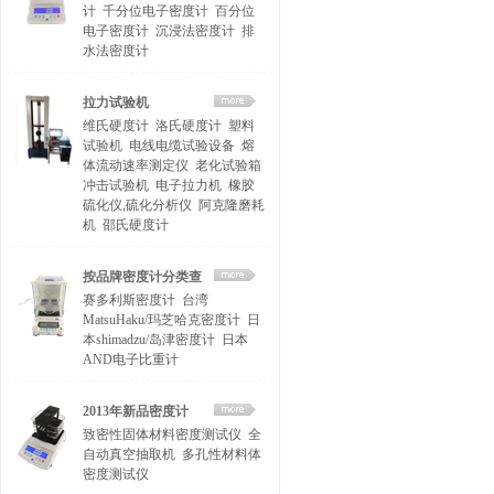
计
千分位电子密度计
百分位
电子密度计
沉浸法密度计
排
水法密度计
拉力试验机
维氏硬度计
洛氏硬度计
塑料
试验机
电线电缆试验设备
熔
体流动速率测定仪
老化试验箱
冲击试验机
电子拉力机
橡胶
硫化仪,硫化分析仪
阿克隆磨耗
机
邵氏硬度计
按品牌密度计分类查
赛多利斯密度计
台湾
找
MatsuHaku/玛芝哈克密度计
日
本shimadzu/岛津密度计
日本
AND电子比重计
2013年新品密度计
致密性固体材料密度测试仪
全
自动真空抽取机
多孔性材料体
密度测试仪