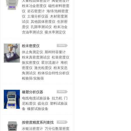
大量程固体密度计
陶瓷密度计
粉末冶金密度仪
磁性材料密度
仪
岩石密度计
海绵/泡棉密度
仪
土壤分析仪器
木材密度测
试仪
其他固体密度仪
生胚密
度仪
孔隙率测试仪
粉末冶金
含油率测试仪
吸水率测定仪
粉末密度仪
休止角测定仪
斯柯特容量计
粉末真密度测试仪
松装密度仪
振实密度仪
霍尔流速计
堆积
密度仪
激光粒度仪
粉末安息
角测试仪
粉体综合特性分析仪
检验筛/实验筛
橡塑分析仪器
电线电缆试验设备
拉力机
门
尼粘度仪
硫化仪
塑料试验设
备
橡胶试验设备
按密度精度系列查找
水银法密度计
万分位数显密度