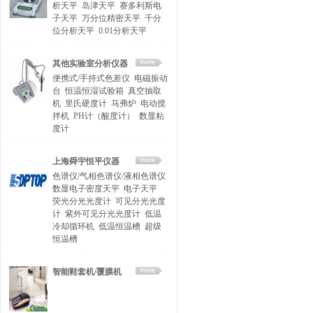
析天平
岛津天平
赛多利斯电
子天平
万分位精密天平
千分
位分析天平
0.01分析天平
其他实验室分析仪器
便携式/手持式色差仪
电磁振动
台
恒温恒湿试验箱
真空抽取
机
里氏硬度计
马弗炉
电动搅
拌机
PH计（酸度计）
数显粘
度计
上海舜宇恒平仪器
色谱仪/气相色谱仪/液相色谱仪
数显电子密度天平
电子天平
荧光分光光度计
可见分光光度
计
紫外可见分光光度计
低温
冷却循环机
低温恒温槽
超级
恒温槽
智能鞋套机/覆膜机