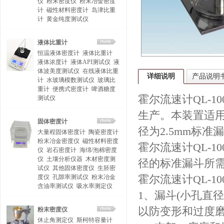
仪
粉末密度仪
粉末冶金密度
计
磁性材料密度计
岛津比重
计
黄金纯度测试仪
液体比重计
恒温液体密度计
液体比重计
液体浓度计
液体API测试仪
液
体波美度测试仪
在线液体比重
详细说明
产品说明
计
水玻璃模数测试仪
玻璃比
重计
便携式密度计
啤酒糖度
霍尔流速计QL-10
测试仪
生产。本装置适
固体密度计
径为2.5mm标
大量程固体密度计
陶瓷密度计
粉末冶金密度仪
磁性材料密度
霍尔流速计QL-1
仪
岩石密度计
海绵/泡棉密度
仪
土壤分析仪器
木材密度测
径的标准漏斗所
试仪
其他固体密度仪
生胚密
度仪
孔隙率测试仪
粉末冶金
霍尔流速计QL-10
含油率测试仪
吸水率测定仪
1、漏斗(小孔直
以防变形和过度
粉末密度仪
休止角测定仪
斯柯特容量计