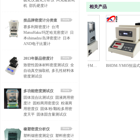
硫化仪,硫化分析仪
阿克隆磨耗
机
邵氏硬度计
相关产品
按品牌密度计分类查
赛多利斯密度计
台湾
找
MatsuHaku/玛芝哈克密度计
日
本shimadzu/岛津密度计
日本
AND电子比重计
2013年新品密度计
致密性固体材料密度测试仪
全
便携式密度计/石油比重计DA-130DM
经济型橡胶塑料密度计MH-300A
自动真空抽取机
多孔性材料体
密度测试仪
多功能密度测试仪
固体混合比测试仪
固液两用密
度计
固粉两用密度仪
粉液两
用密度仪
固体/粉/颗粒多用密
度天平
固体固含量测试仪
橡塑密度分析仪
塑料烟密度测定仪
塑料密度计