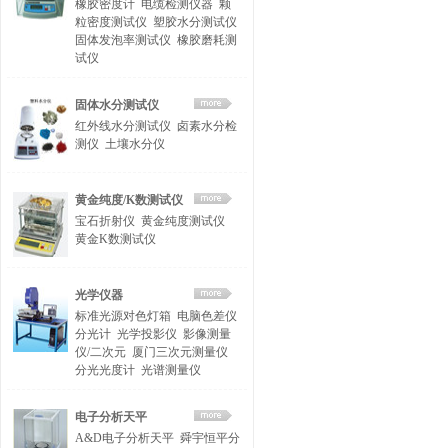
橡胶密度计
电缆检测仪器
颗
粒密度测试仪
塑胶水分测试仪
固体发泡率测试仪
橡胶磨耗测
试仪
固体水分测试仪
红外线水分测试仪
卤素水分检
测仪
土壤水分仪
黄金纯度/K数测试仪
宝石折射仪
黄金纯度测试仪
黄金K数测试仪
光学仪器
标准光源对色灯箱
电脑色差仪
分光计
光学投影仪
影像测量
仪/二次元
厦门三次元测量仪
分光光度计
光谱测量仪
电子分析天平
A&D电子分析天平
舜宇恒平分