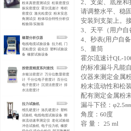
2、支架、底座和
粉末真密度测试仪
松装密度仪
振实密度仪
霍尔流速计
堆积
请调整水平、稳
密度仪
激光粒度仪
粉末安息
角测试仪
粉体综合特性分析仪
安装到支架上。
检验筛/实验筛
3、天平（用户自备
橡塑分析仪器
4、秒表(用户自备
电线电缆试验设备
拉力机
门
5、量筒
尼粘度仪
硫化仪
塑料试验设
备
橡胶试验设备
霍尔流速计QL-1
的标准漏斗凡能自由
按密度精度系列查找
水银法密度计
万分位数显密度
仪器来测定金属
计
千分位电子密度计
百分位
电子密度计
沉浸法密度计
排
粉末流动性和松
水法密度计
配有测定金属粉末
漏斗下径：φ2.5㎜
拉力试验机
维氏硬度计
洛氏硬度计
塑料
角度：60度
试验机
电线电缆试验设备
熔
体流动速率测定仪
老化试验箱
容 量： 25 ml
冲击试验机
电子拉力机
橡胶