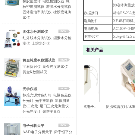
橡胶密度计
电缆检测仪器
颗
⒀液体测量放
粒密度测试仪
塑胶水分测试仪
固体发泡率测试仪
橡胶磨耗测
数据接口
标准RS-232
试仪
选购附件
XF-68打印
电源电压
AC100V~240
固体水分测试仪
毛重/尺寸
5.0kg/长42.5
红外线水分测试仪
卤素水分检
测仪
土壤水分仪
相关产品
黄金纯度/K数测试仪
宝石折射仪
黄金纯度测试仪
黄金K数测试仪
光学仪器
标准光源对色灯箱
电脑色差仪
分光计
光学投影仪
影像测量
仪/二次元
厦门三次元测量仪
经济型橡胶塑料密度计MH-300A
BHDM-YM05恒温式电子式液体密度计
分光光度计
光谱测量仪
电子分析天平
A&D电子分析天平
舜宇恒平分