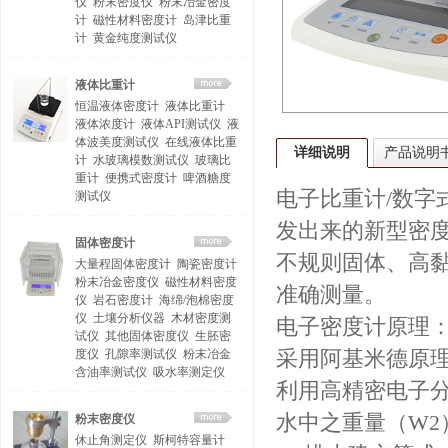
仪
粉末密度仪
粉末冶金密度
计
磁性材料密度计
岛津比重
计
黄金纯度测试仪
液体比重计
恒温液体密度计
液体比重计
液体浓度计
液体API测试仪
液
体波美度测试仪
在线液体比重
详细说明
产品说明
计
水玻璃模数测试仪
玻璃比
重计
便携式密度计
啤酒糖度
电子比重计/数
测试仪
发出来的新型密
固体密度计
不规则固体、高
大量程固体密度计
陶瓷密度计
粉末冶金密度仪
磁性材料密度
准确测量。
仪
岩石密度计
海绵/泡棉密度
仪
土壤分析仪器
木材密度测
电子密度计原理
试仪
其他固体密度仪
生胚密
度仪
孔隙率测试仪
粉末冶金
采用阿基米德原
含油率测试仪
吸水率测定仪
利用高精密电子
水中之重量（W2
粉末密度仪
休止角测定仪
斯柯特容量计