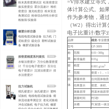
=V排水建立等式，
粉末真密度测试仪
松装密度仪
振实密度仪
霍尔流速计
堆积
体计算公式。如
密度仪
激光粒度仪
粉末安息
角测试仪
粉体综合特性分析仪
作为参考物，通过
检验筛/实验筛
（W2）得出计算公式
橡塑分析仪器
电子比重计/数字
电线电缆试验设备
拉力机
门
品牌
雄发
-专业
密
尼粘度仪
硫化仪
塑料试验设
备
橡胶试验设备
型号
GP-300S
称
范围
0.01~300g
按密度精度系列查找
重
标准偏差
0.01g
水银法密度计
万分位数显密度
密
精度
3
计
千分位电子密度计
百分位
0.001 g/cm
电子密度计
沉浸法密度计
排
度
范围
密度＞1，＜1
水法密度计
固
测量种类
任何固体物质
体
结果显示
密度、体积、
拉力试验机
维氏硬度计
洛氏硬度计
塑料
测量原理
阿基米德原理
试验机
电线电缆试验设备
熔
测量时间
约5秒
体流动速率测定仪
老化试验箱
水槽
PC材质一体注塑
冲击试验机
电子拉力机
橡胶