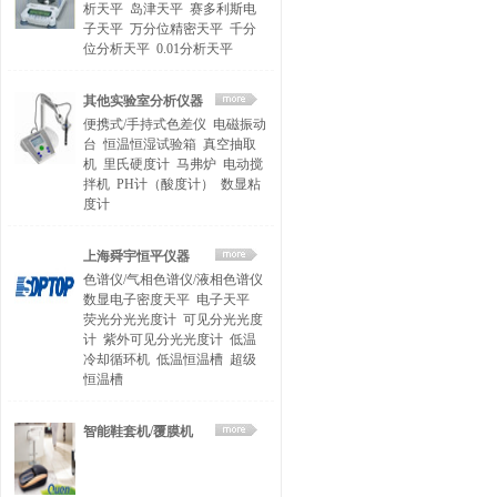
析天平
岛津天平
赛多利斯电
子天平
万分位精密天平
千分
位分析天平
0.01分析天平
其他实验室分析仪器
便携式/手持式色差仪
电磁振动
台
恒温恒湿试验箱
真空抽取
机
里氏硬度计
马弗炉
电动搅
拌机
PH计（酸度计）
数显粘
度计
上海舜宇恒平仪器
色谱仪/气相色谱仪/液相色谱仪
数显电子密度天平
电子天平
荧光分光光度计
可见分光光度
计
紫外可见分光光度计
低温
冷却循环机
低温恒温槽
超级
恒温槽
智能鞋套机/覆膜机