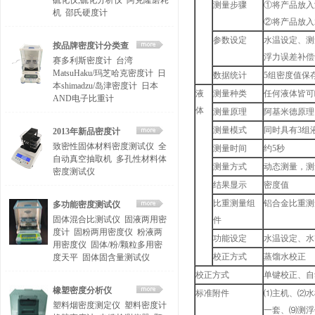
硫化仪,硫化分析仪
阿克隆磨耗
测量步骤
①将产品放入
机
邵氏硬度计
②将产品放入
参数设定
水温设定、测
按品牌密度计分类查
浮力误差补偿
赛多利斯密度计
台湾
找
MatsuHaku/玛芝哈克密度计
日
数据统计
5组密度值保
本shimadzu/岛津密度计
日本
液
测量种类
任何液体皆可
AND电子比重计
体
测量原理
阿基米德原理
测量模式
同时具有3组
2013年新品密度计
致密性固体材料密度测试仪
全
测量时间
约5秒
自动真空抽取机
多孔性材料体
测量方式
动态测量，测
密度测试仪
结果显示
密度值
比重测量组
铝合金比重测
多功能密度测试仪
固体混合比测试仪
固液两用密
件
度计
固粉两用密度仪
粉液两
功能设定
水温设定、水
用密度仪
固体/粉/颗粒多用密
校正方式
蒸馏水校正
度天平
固体固含量测试仪
校正方式
单键校正、自
橡塑密度分析仪
标准附件
⑴主机、⑵水
塑料烟密度测定仪
塑料密度计
一套、⑼测浮