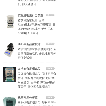
硫化仪,硫化分析仪
阿克隆磨耗
机
邵氏硬度计
按品牌密度计分类查
赛多利斯密度计
台湾
找
MatsuHaku/玛芝哈克密度计
日
本shimadzu/岛津密度计
日本
AND电子比重计
2013年新品密度计
致密性固体材料密度测试仪
全
自动真空抽取机
多孔性材料体
密度测试仪
多功能密度测试仪
固体混合比测试仪
固液两用密
度计
固粉两用密度仪
粉液两
用密度仪
固体/粉/颗粒多用密
度天平
固体固含量测试仪
橡塑密度分析仪
塑料烟密度测定仪
塑料密度计