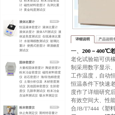
仪
粉末密度仪
粉末冶金密度
计
磁性材料密度计
岛津比重
计
黄金纯度测试仪
液体比重计
恒温液体密度计
液体比重计
液体浓度计
液体API测试仪
液
体波美度测试仪
在线液体比重
详细说明
产品说明
计
水玻璃模数测试仪
玻璃比
重计
便携式密度计
啤酒糖度
一、
200－400
测试仪
老化试验箱可供
固体密度计
制采用数字显示、
大量程固体密度计
陶瓷密度计
粉末冶金密度仪
磁性材料密度
工作温度，自动
仪
岩石密度计
海绵/泡棉密度
仪
土壤分析仪器
木材密度测
恒温条件下快速
试仪
其他固体密度仪
生胚密
度仪
孔隙率测试仪
粉末冶金
度作了详细研究
含油率测试仪
吸水率测定仪
有效空间大、性能
合JB/T7444
粉末密度仪
休止角测定仪
斯柯特容量计