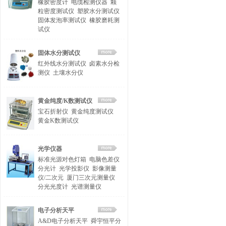
橡胶密度计
电缆检测仪器
颗
粒密度测试仪
塑胶水分测试仪
固体发泡率测试仪
橡胶磨耗测
试仪
固体水分测试仪
红外线水分测试仪
卤素水分检
测仪
土壤水分仪
黄金纯度/K数测试仪
宝石折射仪
黄金纯度测试仪
黄金K数测试仪
光学仪器
标准光源对色灯箱
电脑色差仪
分光计
光学投影仪
影像测量
仪/二次元
厦门三次元测量仪
分光光度计
光谱测量仪
电子分析天平
A&D电子分析天平
舜宇恒平分