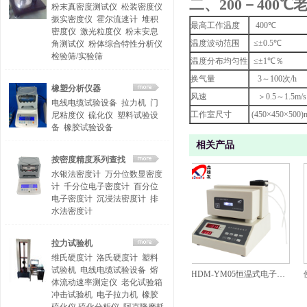
二、
200－400
粉末真密度测试仪
松装密度仪
振实密度仪
霍尔流速计
堆积
最高工作温度
400℃
密度仪
激光粒度仪
粉末安息
温度波动范围
≤±0.5℃
角测试仪
粉体综合特性分析仪
检验筛/实验筛
温度分布均匀性
≤±1℃％
换气量
3～100次/h
橡塑分析仪器
风速
＞0.5～1.5m/s
电线电缆试验设备
拉力机
门
工作室尺寸
(450×450×500
尼粘度仪
硫化仪
塑料试验设
备
橡胶试验设备
相关产品
按密度精度系列查找
水银法密度计
万分位数显密度
计
千分位电子密度计
百分位
电子密度计
沉浸法密度计
排
水法密度计
拉力试验机
维氏硬度计
洛氏硬度计
塑料
试验机
电线电缆试验设备
熔
便携式密度计/石油比重计DA-130DM
经济型橡胶塑料密度计MH-300A
BHDM-YM05恒温式电子式液体密度计
体流动速率测定仪
老化试验箱
冲击试验机
电子拉力机
橡胶