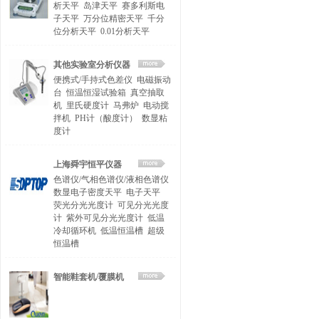
析天平
岛津天平
赛多利斯电
子天平
万分位精密天平
千分
位分析天平
0.01分析天平
其他实验室分析仪器
便携式/手持式色差仪
电磁振动
台
恒温恒湿试验箱
真空抽取
机
里氏硬度计
马弗炉
电动搅
拌机
PH计（酸度计）
数显粘
度计
上海舜宇恒平仪器
色谱仪/气相色谱仪/液相色谱仪
数显电子密度天平
电子天平
荧光分光光度计
可见分光光度
计
紫外可见分光光度计
低温
冷却循环机
低温恒温槽
超级
恒温槽
智能鞋套机/覆膜机