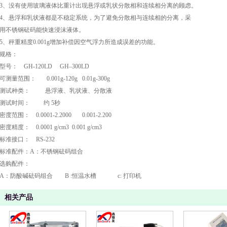
3、没有使用玻璃液体比重计出现悬浮或乳状分散相和连续相分离的顾虑。
4、悬浮和乳状液都是不稳定系统，为了避免分散相与连续相的分离，采
用不锈钢砝码能快速浸沫液体。
5、秤重精度0.001g增加补偿因空气浮力所造成误差的功能。
规格：
型号： GH-120LD GH–300LD
可测量范围： 0.001g-120g 0.01g-300g
测试种类： 悬浮液、乳状液、分散液
测试时间： 约 5秒
密度范围： 0.0001-2.2000 0.001-2.200
密度精度： 0.0001 g/cm3 0.001 g/cm3
标准接口： RS-232
标准配件：A：不锈钢砝码组合
选购配件：
A：防酸碱砝码组合 B :恒温水槽 c: 打印机
相关产品