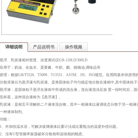
详细说明
产品说明书
操作视频
悬浮、乳状液相对密度、浓度测试仪GH-120LD/300LD
应用于：奶油、化妆水、蛋黄酱、牛奶、醋、植物油,调味品等
原理：根据GB/T5526、T5009、T13531、ASTM、JIS、ISO规范。应用阿基米
分散溶液分为悬浮液与乳状液。是将固体粒子均匀稳定地分散在液相中,其中固体粒子
悬浮液：是固体粒子悬浮在液体中所成的混合液，混合液混浊且放 置一段时间后，固
至杯底，这种混合液称为【悬浮液】。
乳状液：是相互不溶解的二个液体混合物，其中一相液体以液滴状态分散于另一相液
一种液体制剂。
功能：
1、外加恒温水浴，可解决玻璃液体比重计法或比重瓶法的温度补偿问题。
2、没有U型管频率振荡破坏分散相和连续相的顾虑。