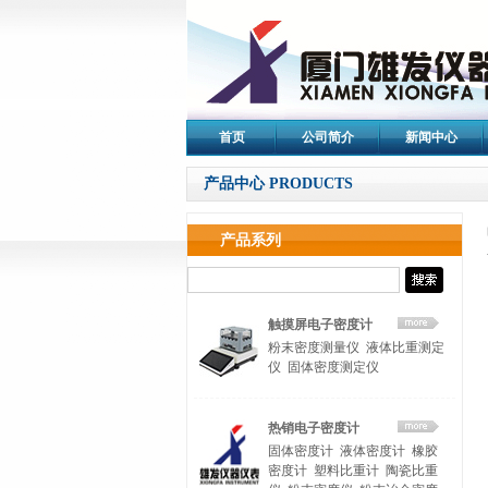
首页
公司简介
新闻中心
产品中心 PRODUCTS
产品系列
触摸屏电子密度计
粉末密度测量仪
液体比重测定
仪
固体密度测定仪
热销电子密度计
固体密度计
液体密度计
橡胶
密度计
塑料比重计
陶瓷比重