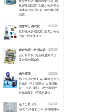
橡胶密度计
电缆检测仪器
颗
粒密度测试仪
塑胶水分测试仪
固体发泡率测试仪
橡胶磨耗测
试仪
固体水分测试仪
红外线水分测试仪
卤素水分检
测仪
土壤水分仪
黄金纯度/K数测试仪
宝石折射仪
黄金纯度测试仪
黄金K数测试仪
光学仪器
标准光源对色灯箱
电脑色差仪
分光计
光学投影仪
影像测量
仪/二次元
厦门三次元测量仪
分光光度计
光谱测量仪
电子分析天平
A&D电子分析天平
舜宇恒平分