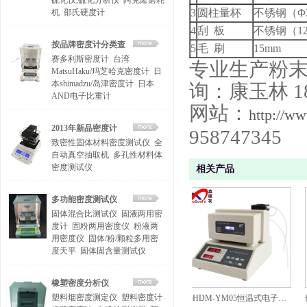
硫化仪,硫化分析仪
阿克隆磨耗
3
圆柱量杯
不锈钢（
Φ
机
邵氏硬度计
4
刮
板
不锈钢（
1
按品牌密度计分类查
5
毛
刷
15mm
赛多利斯密度计
台湾
找
专业生产粉
MatsuHaku/玛芝哈克密度计
日
本shimadzu/岛津密度计
日本
询：康玉林
1
AND电子比重计
网站：
http://w
2013年新品密度计
958747345
致密性固体材料密度测试仪
全
自动真空抽取机
多孔性材料体
密度测试仪
相关产品
多功能密度测试仪
固体混合比测试仪
固液两用密
度计
固粉两用密度仪
粉液两
用密度仪
固体/粉/颗粒多用密
度天平
固体固含量测试仪
橡塑密度分析仪
塑料烟密度测定仪
塑料密度计
便携式密度计/石油比重计DA-130DM
经济型橡胶塑料密度计MH-300A
BHDM-YM05恒温式电子式液体密度计