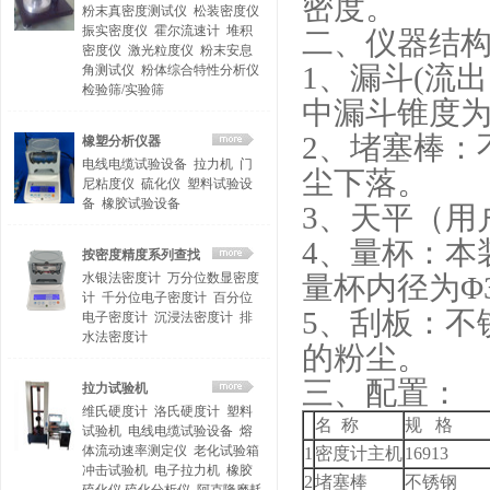
密度。
粉末真密度测试仪
松装密度仪
振实密度仪
霍尔流速计
堆积
二、仪器结
密度仪
激光粒度仪
粉末安息
1
、漏斗
(
流出
角测试仪
粉体综合特性分析仪
检验筛/实验筛
中漏斗锥度
2
、堵塞棒：
橡塑分析仪器
电线电缆试验设备
拉力机
门
尘下落。
尼粘度仪
硫化仪
塑料试验设
备
橡胶试验设备
3
、天平（用户
4
、量杯：本
按密度精度系列查找
水银法密度计
万分位数显密度
量杯内径为
Φ
计
千分位电子密度计
百分位
5
、刮板：不
电子密度计
沉浸法密度计
排
水法密度计
的粉尘。
三、配置：
拉力试验机
维氏硬度计
洛氏硬度计
塑料
名
称
规
格
试验机
电线电缆试验设备
熔
体流动速率测定仪
老化试验箱
1
密度计主机
16913
冲击试验机
电子拉力机
橡胶
2
堵塞棒
不锈钢