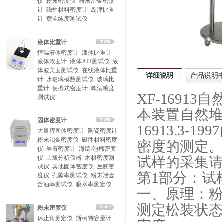
仪
粉末密度仪
粉末冶金密度
计
磁性材料密度计
岛津比重
计
黄金纯度测试仪
液体比重计
恒温液体密度计
液体比重计
液体浓度计
液体API测试仪
液
体波美度测试仪
在线液体比重
详细说明
产品说明
计
水玻璃模数测试仪
玻璃比
重计
便携式密度计
啤酒糖度
XF-16913
自
测试仪
本装置自然
固体密度计
16913.3-1997
大量程固体密度计
陶瓷密度计
粉末冶金密度仪
磁性材料密度
密度的测定
仪
岩石密度计
海绵/泡棉密度
仪
土壤分析仪器
木材密度测
试样的采集
试仪
其他固体密度仪
生胚密
第
1
部分：试
度仪
孔隙率测试仪
粉末冶金
含油率测试仪
吸水率测定仪
一、原理：
测定松装状
粉末密度仪
休止角测定仪
斯柯特容量计