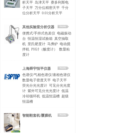
析天平
岛津天平
赛多利斯电
子天平
万分位精密天平
千分
位分析天平
0.01分析天平
其他实验室分析仪器
便携式/手持式色差仪
电磁振动
台
恒温恒湿试验箱
真空抽取
机
里氏硬度计
马弗炉
电动搅
拌机
PH计（酸度计）
数显粘
度计
上海舜宇恒平仪器
色谱仪/气相色谱仪/液相色谱仪
数显电子密度天平
电子天平
荧光分光光度计
可见分光光度
计
紫外可见分光光度计
低温
冷却循环机
低温恒温槽
超级
恒温槽
智能鞋套机/覆膜机